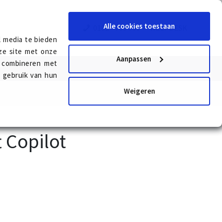
Alle cookies toestaan
0182 - 709 709
HELPDESK
l media te bieden
ze site met onze
Aanpassen
s combineren met
T
w gebruik van hun
Weigeren
 Copilot