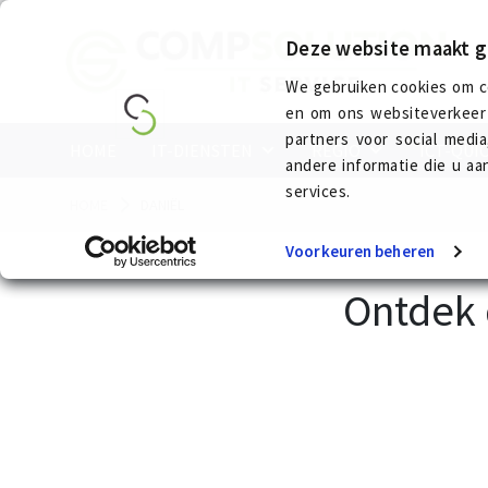
Deze website maakt g
We gebruiken cookies om co
en om ons websiteverkeer 
partners voor social med
HOME
IT-DIENSTEN
REGIO
ICT-QUI
andere informatie die u aa
services.
HOME
DANIËL
Voorkeuren beheren
Ontdek 